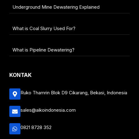
Underground Mine Dewatering Explained
What is Coal Slurry Used For?
What is Pipeline Dewatering?
KONTAK
Ruko Thamrin Blok D9 Cikarang, Bekasi, Indonesia
sales@aikoindonesia.com
0821 8728 352