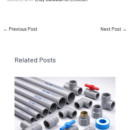
←
Previous Post
Next Post
→
Related Posts