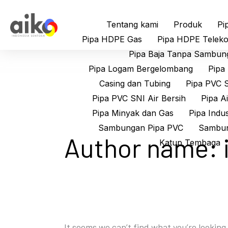
Skip
Search
to
for:
Tentang kami
Produk
Pi
content
Pipa HDPE Gas
Pipa HDPE Teleko
Pipa Baja Tanpa Sambun
Pipa Logam Bergelombang
Pipa 
Casing dan Tubing
Pipa PVC 
Pipa PVC SNI Air Bersih
Pipa A
Pipa Minyak dan Gas
Pipa Indus
Sambungan Pipa PVC
Sambun
Author name: 
Katup Tembaga
It seems we can’t find what you’re looking