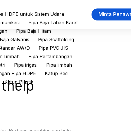
pa HDPE untuk Sistem Udara
Minta Penaw
munikasi
Pipa Baja Tahan Karat
gan
Pipa Baja Hitam
Baja Galvanis
Pipa Scaffolding
Standar AW/D
Pipa PVC JIS
ir Limbah
Pipa Pertambangan
tri
Pipa irigasi
Pipa limbah
gan Pipa HDPE
Katup Besi
ithelp
Katup Plastik
 for. Perhaps searching can help.