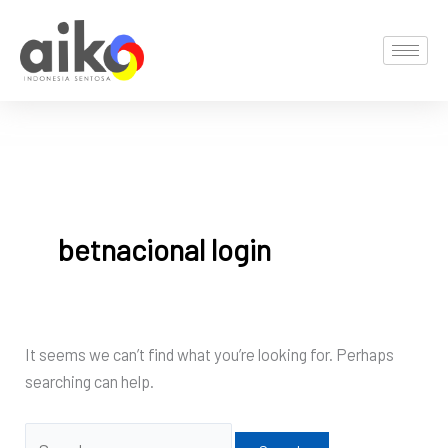
Skip
Search
to
for:
content
betnacional login
It seems we can’t find what you’re looking for. Perhaps
searching can help.